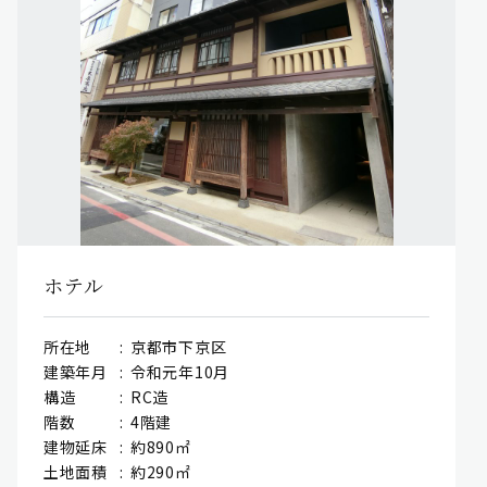
ホテル
所在地
京都市下京区
建築年月
令和元年10月
構造
RC造
階数
4階建
建物延床
約890㎡
土地面積
約290㎡