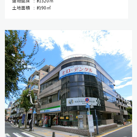
建物延床
約320㎡
土地面積
約90㎡