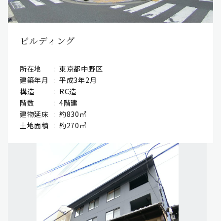
ビルディング
所在地
東京都中野区
建築年月
平成3年2月
構造
RC造
階数
4階建
建物延床
約830㎡
土地面積
約270㎡