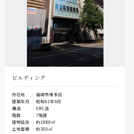
ビルディング
所在地
福岡市博多区
建築年月
昭和62年9月
構造
SRC造
階数
7階建
建物延床
約1980㎡
土地面積
約350㎡