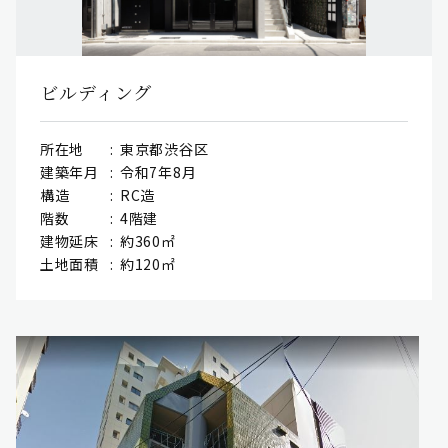
ビルディング
所在地
東京都渋谷区
建築年月
令和7年8月
構造
RC造
階数
4階建
建物延床
約360㎡
土地面積
約120㎡